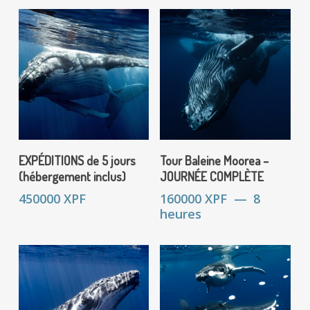
Ce
Choix Des Options
Réserver
EXPÉDITIONS de 5 jours
Tour Baleine Moorea –
produit
(hébergement inclus)
JOURNÉE COMPLÈTE
a
450000
XPF
160000
XPF
8
plusieurs
heures
variations.
Les
options
peuvent
être