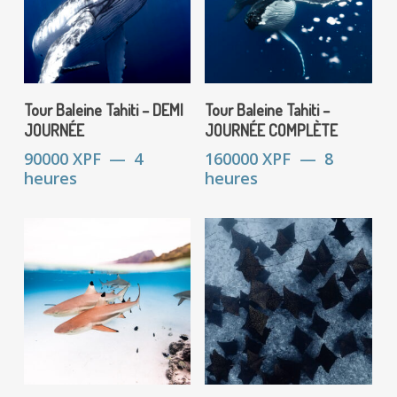
choisies
Votre panier est vide.
sur
la
page
Go To Shop
Réserver
Réserver
du
Tour Baleine Tahiti – DEMI
Tour Baleine Tahiti –
produit
JOURNÉE
JOURNÉE COMPLÈTE
90000
XPF
4
160000
XPF
8
heures
heures